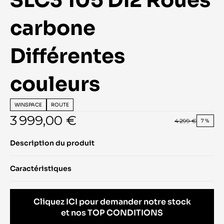
SLC3 105 Di2 Roues 
carbone   
Différentes 
couleurs
WINSPACE
ROUTE
3 999,00 €
4 299 €
7 %
Description du produit
Caractéristiques
Cliquez ICI pour demander notre stock
et nos TOP CONDITIONS