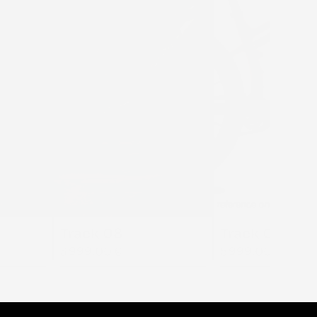
Track 08
Track 04 W
3 999,00 €
5 999,00 €