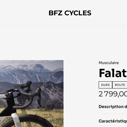
BFZ CYCLES
Musculaire
Falat
ELVES
ROUTE
2 799,0
Description 
Caractéristi