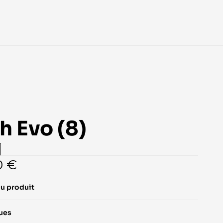
h Evo (8)
0 €
du produit
ques