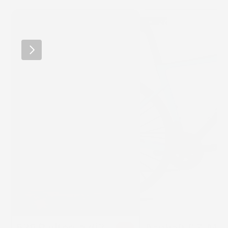
MERCKX
SUNN
525 R ultegra di2
22 %