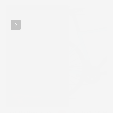
MERCKX
SUNN
525 R ultegra di2
22 %