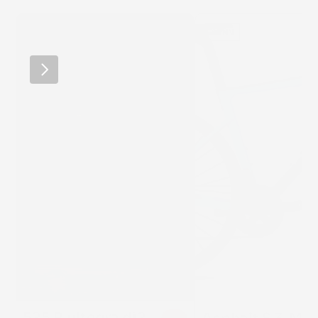
MERCKX
SUNN
525 R ultegra di2
22 %