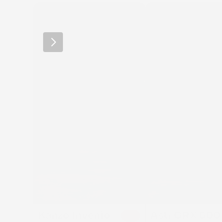
RIDLEY
RIDLEY
Kanzo Invenio 
Astr GRX 600 
30 %