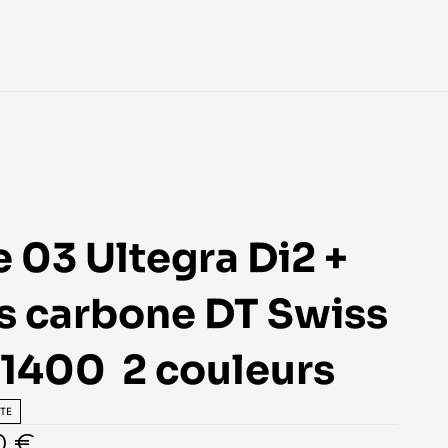
 03 Ultegra Di2 + 
s carbone DT Swiss 
1400  2 couleurs
TE
0 €