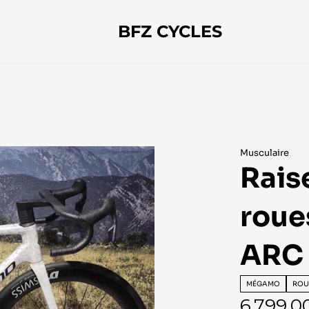
BFZ CYCLES
Musculaire
Raise
roue
ARC 
MÉGAMO
ROU
6 799,0