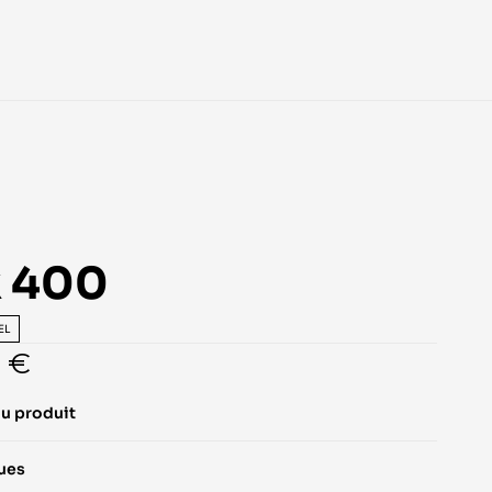
x 400
EL
0 €
du produit
ques