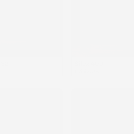
S2  
Silex 400
€
1 599,00 €
SUNN