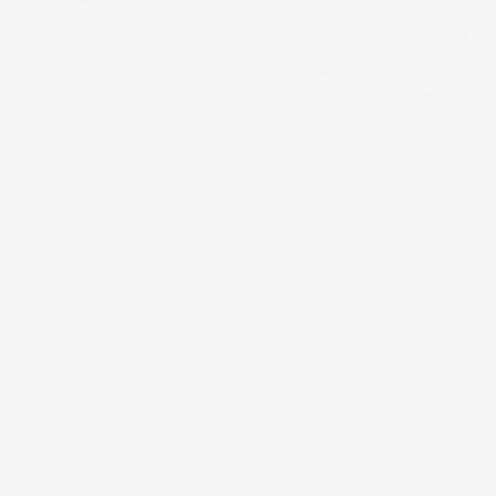
Tambora G 4
Silex 2
999,00 €
1 249,00 
MÉGAMO
SUNN