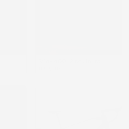
Silex 400   2 couleurs
1 599,00 €
POLYGON