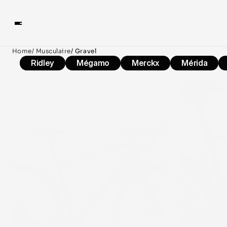
Home
/ Musculaire
/ Gravel
Ridley
Mégamo
Merckx
Mérida
POLYGON
MÉRIDA