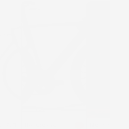
MERIDA
RIDLEY
Reacto Pro
Noah Fast 3.0
  Full 
11 %