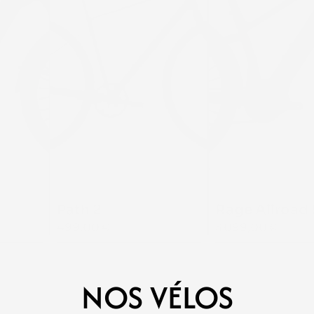
Path 2
Rage Allroad 
499,00 €
3 099,00 €
NOS VÉLOS