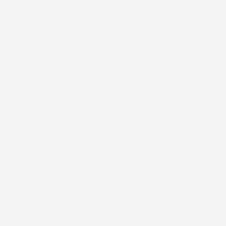
MÉGAMO
POLYGON
027) 
Pulse 05 CW (2027) 
Strattos S7 Di2