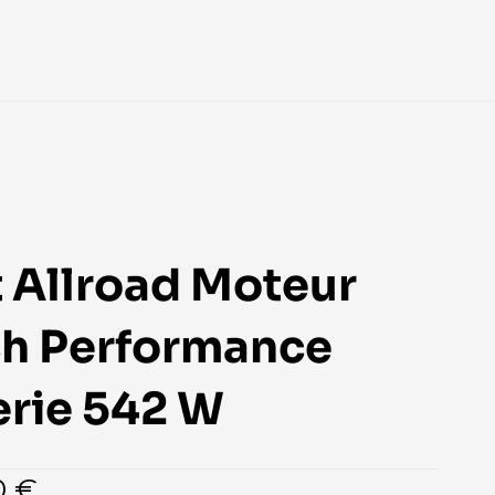
t Allroad Moteur 
h Performance 
erie 542 W
0 €