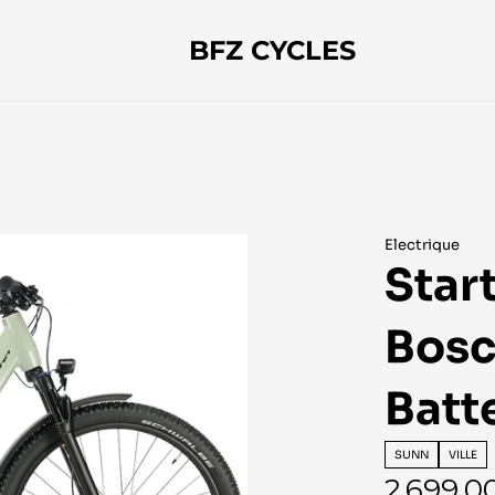
BFZ CYCLES
Electrique
Star
Bosc
Batt
SUNN
VILLE
2 699,0