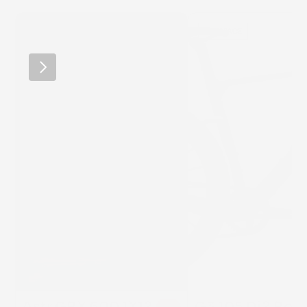
RIDLEY
WINSPACE
Astr GRX 600 1X12 
G3 105 Di2 Roue
25 %