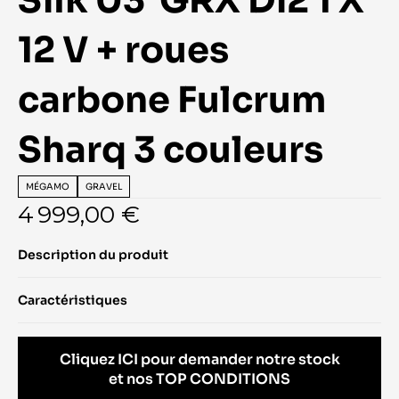
Silk 03  GRX Di2 1 X 
12 V + roues 
carbone Fulcrum 
Sharq 3 couleurs
MÉGAMO
GRAVEL
4 999,00 €
Description du produit
Caractéristiques
Cliquez ICI pour demander notre stock
et nos TOP CONDITIONS